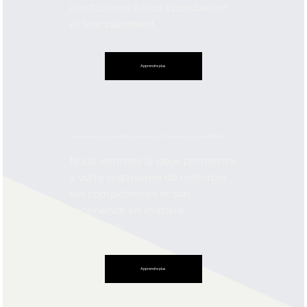
des factures à leur approbation
et leur paiement.
Apprendre plus
Services de recrutement temporaire en finance et comptabilité
Nous sommes là pour permettre
à votre organisme de renforcer
ses compétences et son
expérience en matière
financière.
Apprendre plus