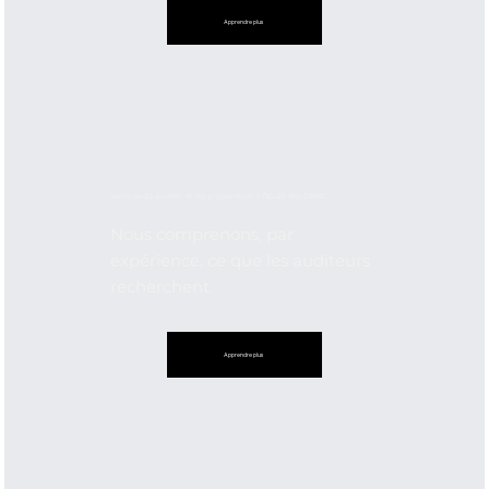
Apprendre plus
Services de soutien et de préparation à l’audit des OBNL
Nous comprenons, par
expérience, ce que les auditeurs
recherchent.
Apprendre plus