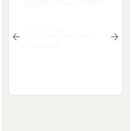
rapidement rattrapé son retard sur les tâches comptables critiques, mis en
œuvre de nouveaux processus et terminé avec succès son audit sans
problème. »
Marie Ève Chassé
Directrice générale, Réseau Ontario
Apprendre plus
Comment devenir un client
de Zivo