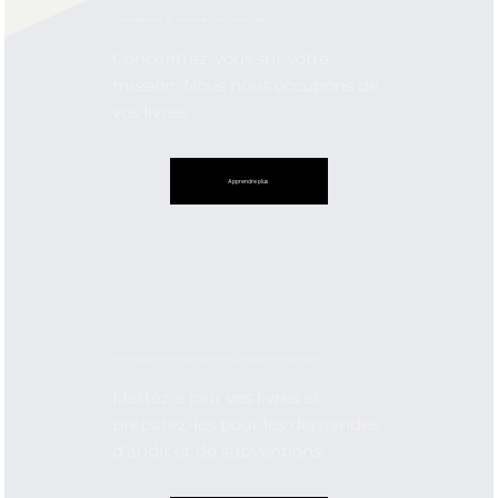
Comptabilité et tenue de livre des OBNL
Concentrez-vous sur votre
mission. Nous nous occupons de
vos livres.
Apprendre plus
Rattrapage et nettoyage de la comptabilité des OBNL
Mettez à jour vos livres et
préparez-les pour les demandes
d’audit et de subventions.