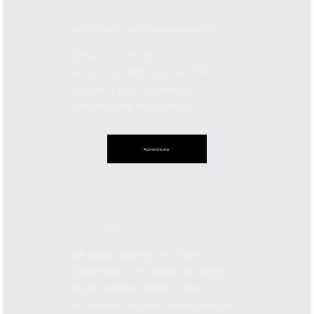
Gestion et rapports concernant les dons et les subventions
Nous suivons, gérons et
préparons efficacement les
rapports pour toutes vos
subventions restreintes.
Apprendre plus
Services de paiement de factures
Ne vous souciez plus des
paiements manqués, en retard
ou en double. Nous nous
occupons de tout, de la création