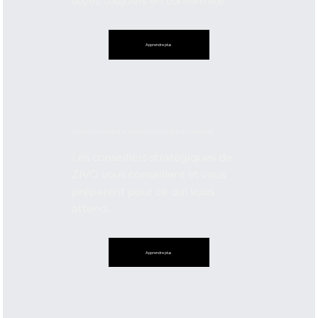
soyez toujours en conformité.
Apprendre plus
Conseil stratégique et formation financière et comptable
Les conseillers stratégiques de
ZIVO vous conseillent et vous
préparent pour ce qui vous
attend.
Apprendre plus