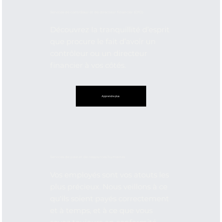
Services de contrôleur et de directeur financier (CFO)
Découvrez la tranquillité d’esprit
que procure le fait d’avoir un
contrôleur ou un directeur
financier à vos côtés.
Apprendre plus
Services de paie et de ressources humaines
Vos employés sont vos atouts les
plus précieux. Nous veillons à ce
qu'ils soient payés correctement
et à temps, et à ce que vous