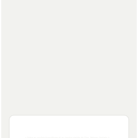
au long de votre processus budgétaire annuel,
répondre aux questions des membres du conseil
d'administration, vous conseiller sur les questions
de conformité, et plus encore.
Nous aidons les OBNL à gérer proactivement
leurs ressources, en veillant à ce qu'ils soient bien
préparés pour soutenir et développer leur
mission
Ils nous font confiance
« Grâce au professionnalisme et au service rapide de Zivo, Réseau Ontario a