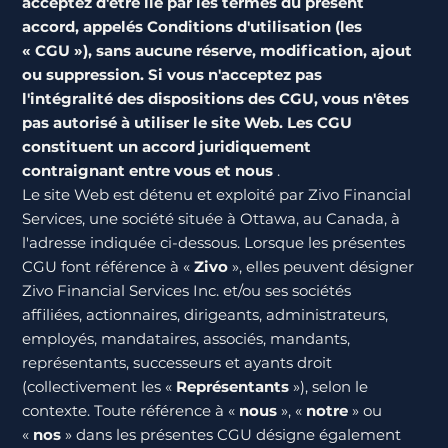
acceptez d'être lié par les termes du présent
accord, appelés Conditions d'utilisation (les
« CGU »), sans aucune réserve, modification, ajout
ou suppression. Si vous n'acceptez pas
l'intégralité des dispositions des CGU, vous n'êtes
pas autorisé à utiliser le site Web. Les CGU
constituent un accord juridiquement
contraignant entre vous et nous
.
Le site Web est détenu et exploité par Zivo Financial
Services, une société située à Ottawa, au Canada, à
l'adresse indiquée ci-dessous. Lorsque les présentes
CGU font référence à «
Zivo
», elles peuvent désigner
Zivo Financial Services Inc. et/ou ses sociétés
affiliées, actionnaires, dirigeants, administrateurs,
employés, mandataires, associés, mandants,
représentants, successeurs et ayants droit
(collectivement les «
Représentants
»), selon le
contexte. Toute référence à «
nous
», «
notre
» ou
«
nos
» dans les présentes CGU désigne également